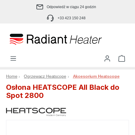
Przejdź do głównej zawartości
Odpowiedź w ciągu 24 godzin
+33 423 150 248
Kosz
Home
Ogrzewacz Heatscope
Akcesorium Heatscope
Osłona HEATSCOPE All Black do
Spot 2800
Pomiń galerię zdjęć