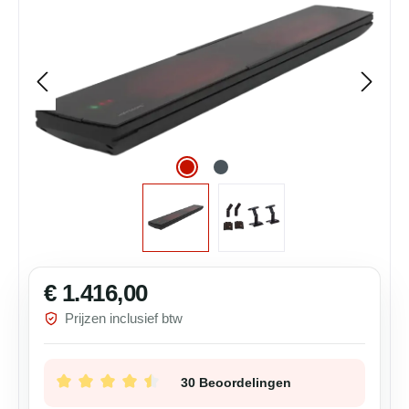
€ 1.416,00
Normale prijs:
Prijzen inclusief btw
30 Beoordelingen
Gemiddelde waardering van 4.57 van 5 sterren