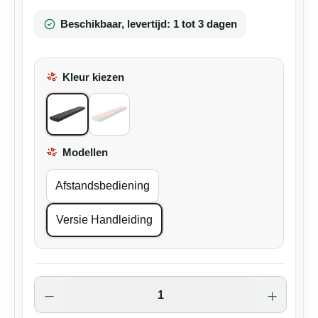
Beschikbaar, levertijd: 1 tot 3 dagen
Kleur kiezen
All Black
Wit
Modellen
Select
Afstandsbediening
Versie Handleiding
Producthoeveelheid: Voer de gewenste ho