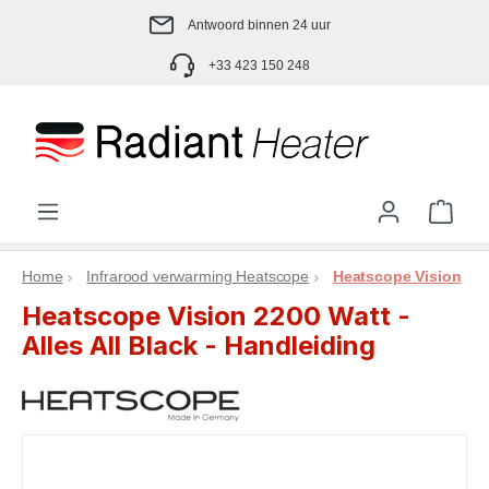
Ga naar de hoofdinhoud
Antwoord binnen 24 uur
+33 423 150 248
Wink
Home
Infrarood verwarming Heatscope
Heatscope Vision
Heatscope Vision 2200 Watt -
Alles All Black - Handleiding
Afbeeldingengalerij overslaan