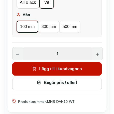
All Black
Vit
Mått
Välj
100 mm
300 mm
500 mm
Produktkvantitet: Ange önskat belopp elle
Lägg till i kundvagnen
Begär pris / offert
Produktnummer:
MHS-DAH10-WT