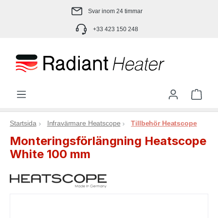
Hoppa till huvudinnehåll
Svar inom 24 timmar
+33 423 150 248
Varu
Startsida
Infravärmare Heatscope
Tillbehör Heatscope
Monteringsförlängning Heatscope
White 100 mm
Hoppa över bildgalleri