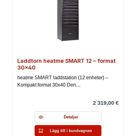
Laddtorn heatme SMART 12 – format
30×40
heatme SMART laddstation (12 enheter) –
Kompakt format 30x40 Den…
2 319,00 €
Detaljer
Lägg till i kundvagnen