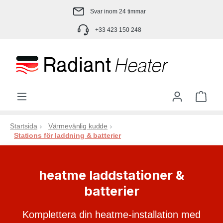
Hoppa till huvudinnehåll
Svar inom 24 timmar
+33 423 150 248
Varu
Startsida
Värmevänlig kudde
Stations för laddning & batterier
heatme laddstationer &
batterier
Komplettera din heatme-installation med