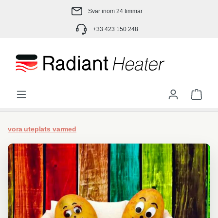
Hoppa till huvudinnehåll
Svar inom 24 timmar
+33 423 150 248
Varu
vora uteplats varmed