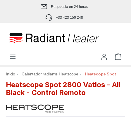
Saltar al contenido principal
Respuesta en 24 horas
+33 423 150 248
El c
Inicio
Calentador radiante Heatscope
Heatscope Spot
Heatscope Spot 2800 Vatios - All
Black - Control Remoto
Omitir galería de imágenes