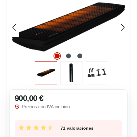
900,00 €
Precio normal:
Precios con IVA incluido
71 valoraciones
Calificación promedio de 4.58 de 5 estrellas