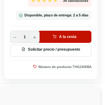
39 valoraciones
Calificación promedio de 4.77 de 5 estr
Disponible, plazo de entrega: 2 a 5 días
Cantidad del producto: introduce la ca
A la cesta
Solicitar precio / presupuesto
Número de producto:
THG2400BA