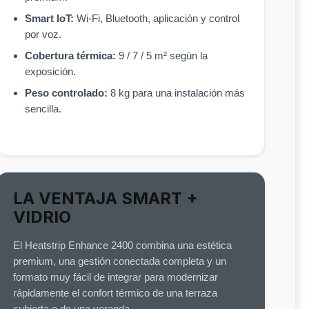
Smart IoT:
Wi-Fi, Bluetooth, aplicación y control
por voz.
Cobertura térmica:
9 / 7 / 5 m² según la
exposición.
Peso controlado:
8 kg para una instalación más
sencilla.
LA VENTAJA SMART +
VIDRIO
El Heatstrip Enhance 2400 combina una estética
premium, una gestión conectada completa y un
formato muy fácil de integrar para modernizar
rápidamente el confort térmico de una terraza
cubierta o de una veranda.