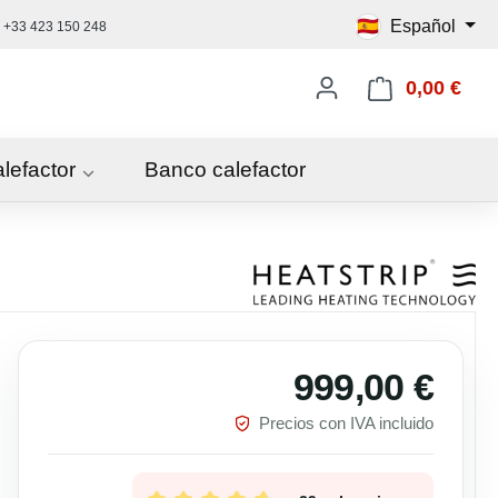
🇪🇸
Español
+33 423 150 248
0,00 €
El c
alefactor
Banco calefactor
999,00 €
Precio 
Precios con IVA incluido