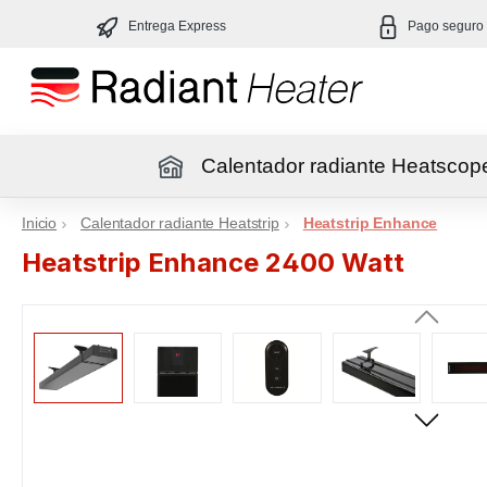
altar al contenido principal
Saltar a la navegación principal
Entrega Express
Pago seguro
Calentador radiante Heatscop
Inicio
Inicio
Calentador radiante Heatstrip
Heatstrip Enhance
Heatstrip Enhance 2400 Watt
Omitir galería de imágenes