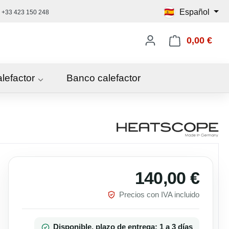
🇪🇸
Español
+33 423 150 248
0,00 €
El c
alefactor
Banco calefactor
140,00 €
Precio 
Precios con IVA incluido
Disponible, plazo de entrega: 1 a 3 días