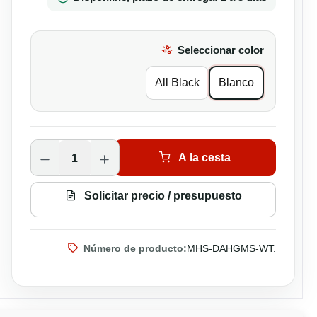
Seleccionar color
All Black
Blanco
Cantidad del producto: introduce la ca
A la cesta
Solicitar precio / presupuesto
Número de producto:
MHS-DAHGMS-WT.