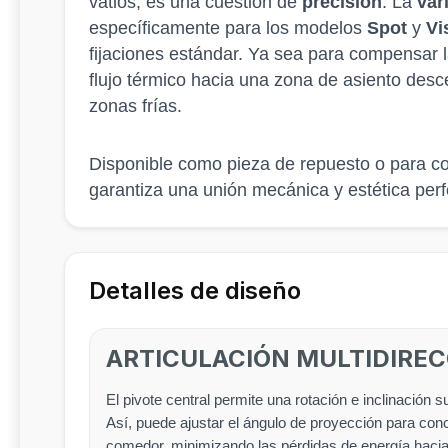
vatios; es una cuestión de
precisión
. La
var
específicamente para los modelos
Spot
y
Vi
fijaciones estándar. Ya sea para compensar la
flujo térmico hacia una zona de asiento desce
zonas frías.
Disponible como pieza de repuesto o para com
garantiza una unión mecánica y estética perf
Detalles de diseño
ARTICULACIÓN MULTIDIRE
El pivote central permite una rotación e inclinación 
Así, puede ajustar el ángulo de proyección para conc
comedor, minimizando las pérdidas de energía haci