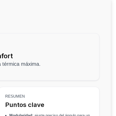
nfort
ia térmica máxima.
RESUMEN
Puntos clave
Modularidad:
ajuste preciso del ángulo para un