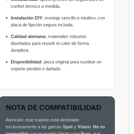
confort térmico a medida.
Instalación DIY:
montaje sencillo e intuitivo, con
placa de fijación segura incluida.
Calidad alemana:
materiales robustos
diseñados para resistir el calor de forma
duradera.
Disponibilidad:
pieza original para sustituir un
soporte perdido o dañado.
NOTA DE COMPATIBILIDAD
Atención: este soporte está destinado
exclusivamente a las gamas
Spot
y
Vision
.
No es
compatible
con el modelo Heatscope
Pure
, que