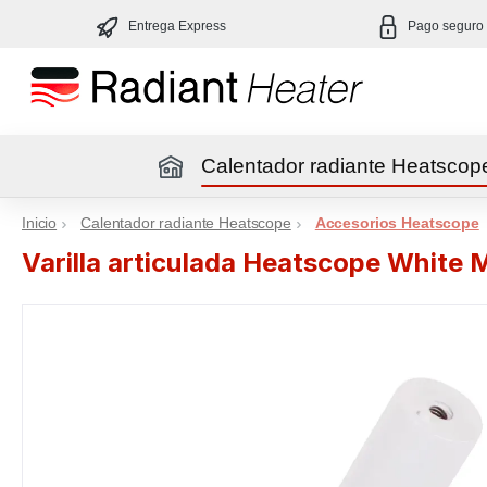
altar al contenido principal
Saltar a la navegación principal
Entrega Express
Pago seguro
Calentador radiante Heatscop
Inicio
Inicio
Calentador radiante Heatscope
Accesorios Heatscope
Varilla articulada Heatscope Whi
Omitir galería de imágenes