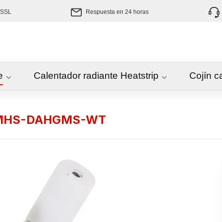
 SSL
Respuesta en 24 horas
e
Calentador radiante Heatstrip
Cojín c
te MHS-DAHGMS-WT