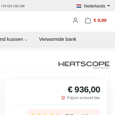
🇳🇱
Nederlands
+33 423 150 248
€ 0,00
Wink
md kussen
Verwarmde bank
€ 936,00
Normale
Prijzen inclusief btw