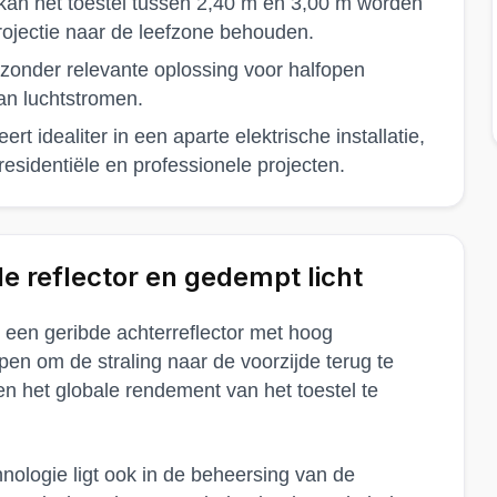
kan het toestel tussen 2,40 m en 3,00 m worden
rojectie naar de leefzone behouden.
jzonder relevante oplossing voor halfopen
an luchtstromen.
t idealiter in een aparte elektrische installatie,
esidentiële en professionele projecten.
e reflector en gedempt licht
 een geribde achterreflector met hoog
n om de straling naar de voorzijde terug te
en het globale rendement van het toestel te
nologie ligt ook in de beheersing van de