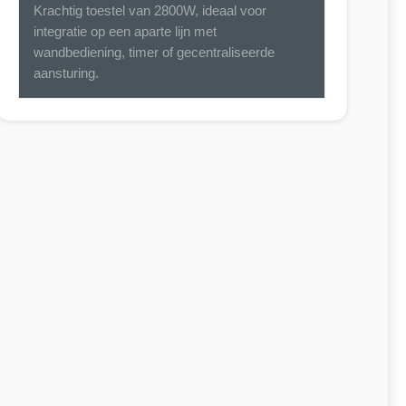
Krachtig toestel van 2800W, ideaal voor
integratie op een aparte lijn met
wandbediening, timer of gecentraliseerde
aansturing.