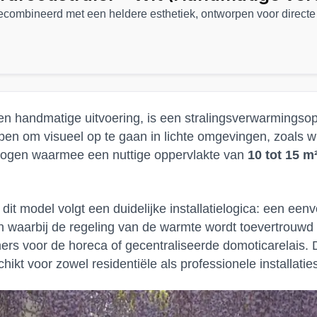
ombineerd met een heldere esthetiek, ontworpen voor directe 
te en handmatige uitvoering, is een stralingsverwarmingso
pen om visueel op te gaan in lichte omgevingen, zoals 
ermogen waarmee een nuttige oppervlakte van
10 tot 15 m
it model volgt een duidelijke installatielogica: een ee
en waarbij de regeling van de warmte wordt toevertrouwd
rs voor de horeca of gecentraliseerde domoticarelais. D
ikt voor zowel residentiële als professionele installatie