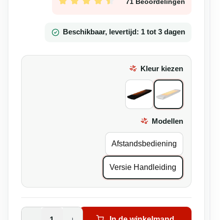
71 Beoordelingen
Gemiddelde waardering van 4.58 van 5 s
Beschikbaar, levertijd: 1 tot 3 dagen
Kleur kiezen
All Black
Wit
Modellen
Select
Afstandsbediening
Versie Handleiding
Producthoeveelheid: Voer de gewenste
In de winkelmand