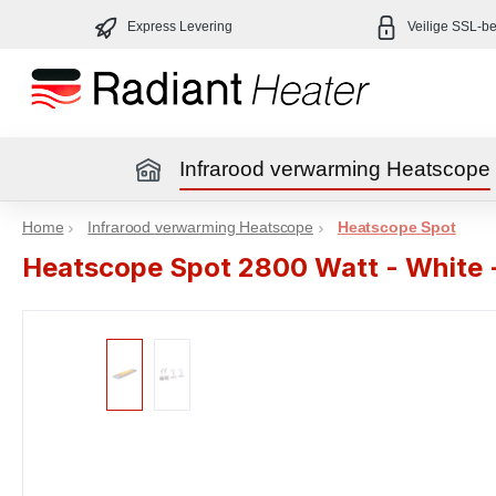
a naar de hoofdinhoud
Ga naar de hoofdnavigatie
Express Levering
Veilige SSL-be
Infrarood verwarming Heatscope
Home
Home
Infrarood verwarming Heatscope
Heatscope Spot
Heatscope Spot 2800 Watt - White -
Afbeeldingengalerij overslaan