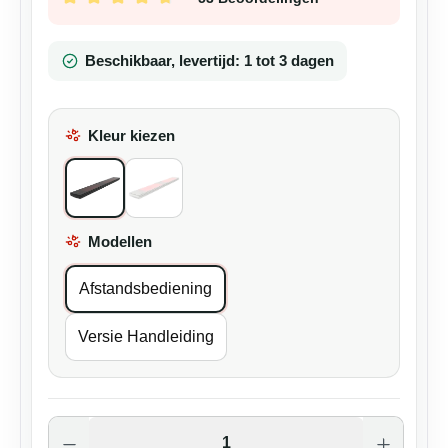
Gemiddelde waardering van 4.7 van 5 sterren
Beschikbaar, levertijd: 1 tot 3 dagen
Kleur kiezen
All Black
Wit
Modellen
Select
Afstandsbediening
Versie Handleiding
Producthoeveelheid: Voer de gewenste ho