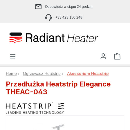
Przejdź do głównej zawartości
Odpowiedź w ciągu 24 godzin
+33 423 150 248
Kosz
Home
Ogrzewacz Heatstrip
Akcesorium Heatstrip
Przedłużka Heatstrip Elegance
THEAC-043
Pomiń galerię zdjęć