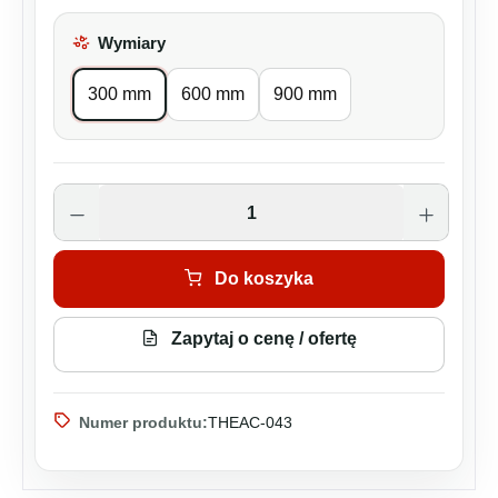
Wymiary
Wybierz
300 mm
600 mm
900 mm
Ilość produktu: Wprowadź żądaną ilość lu
Do koszyka
Zapytaj o cenę / ofertę
Numer produktu:
THEAC-043