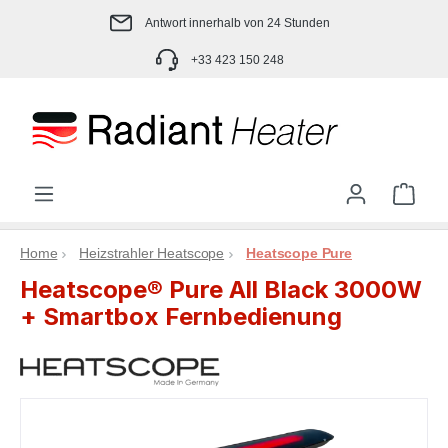
Zum Hauptinhalt springen
Antwort innerhalb von 24 Stunden
+33 423 150 248
Ware
Home
Heizstrahler Heatscope
Heatscope Pure
Heatscope® Pure All Black 3000W
+ Smartbox Fernbedienung
Bildergalerie überspringen