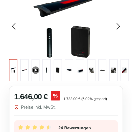
Verkaufspreis:
1.646,00 €
%
Regulärer Preis:
1.733,00 €
(5.02% gespart)
Preise inkl. MwSt.
24 Bewertungen
Durchschnittliche Bewertung von 4.58 von 5 Ste