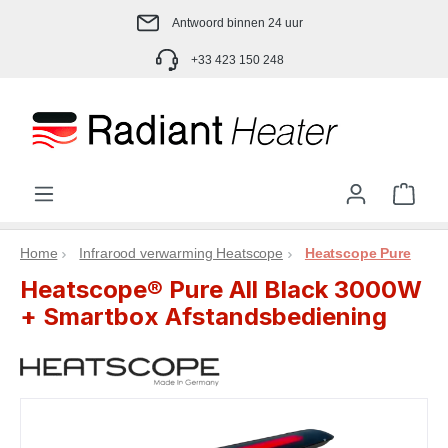
Ga naar de hoofdinhoud
Antwoord binnen 24 uur
+33 423 150 248
Wink
Home
Infrarood verwarming Heatscope
Heatscope Pure
Heatscope® Pure All Black 3000W
+ Smartbox Afstandsbediening
Afbeeldingengalerij overslaan